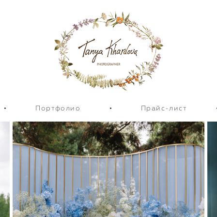
•
Портфолио
•
Прайс-лист